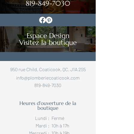
819-849-7030
Espace Design
Visitez la boutique
950 rue Child, Coaticook, QC, J1A 2S5
info@plomberiecoaticook.com
819-849-7030
Heures d'ouverture de la
boutique
Lundi :
Fermé
Mardi :
10h à 17h
Mercredi :
10h à 19h