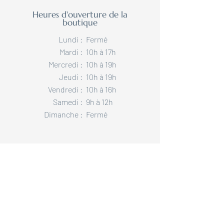
Heures d'ouverture de la
boutique
Lundi :
Fermé
Mardi :
10h à 17h
Mercredi :
10h à 19h
Jeudi :
10h à 19h
Vendredi :
10h à 16h
Samedi :
9h à 12h
Dimanche :​
Fermé​
Contactez-nous pour toute
information ou pour planifier
une visite à notre Espace
Design avec un de nos
designers. Nous desservons
toute l’Estrie !