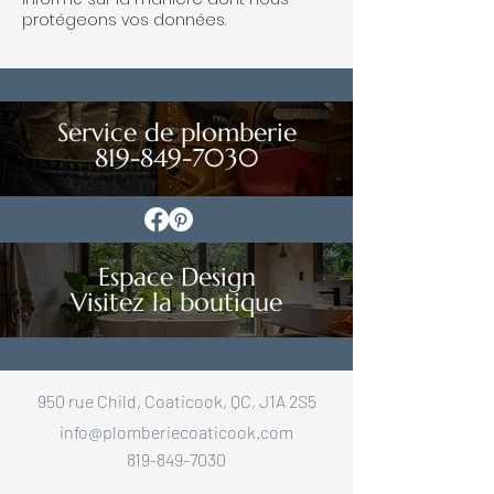
protégeons vos données.
Service de plomberie
819-849-7030
Espace Design
Visitez la boutique
950 rue Child, Coaticook, QC, J1A 2S5
info@plomberiecoaticook.com
819-849-7030