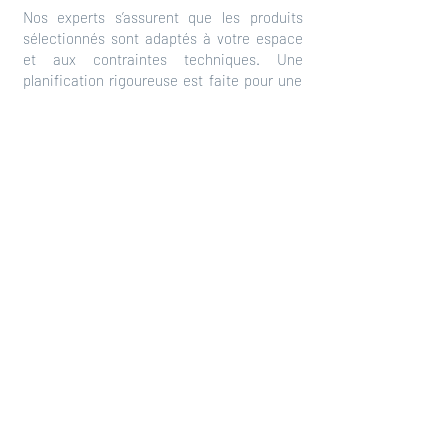
Nos experts s’assurent que les produits
sélectionnés sont adaptés à votre espace
et aux contraintes techniques. Une
planification rigoureuse est faite pour une
installation sans souci.
05
Installation et finalisation
du projet
Nos plombiers qualifiés prennent en charge
l’installation, en respectant les normes et le
design prévu. Vous profitez enfin d’un
espace conçu pour vous, sans stress ni
compromis.
950 rue Child, Coaticook, QC, J1A 2S5