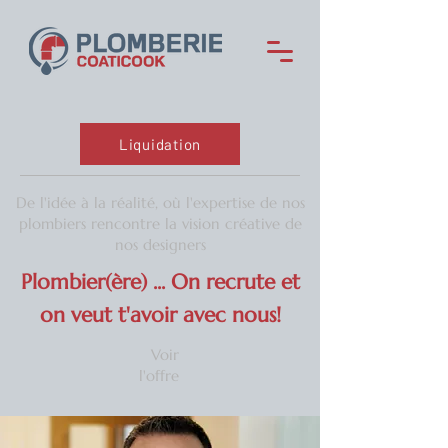
Liquidation
De l'idée à la réalité, où l'expertise de nos
plombiers rencontre la vision créative de
nos designers
Plombier(ère) ... On recrute et
on veut t'avoir avec nous!
Voir
l'offre