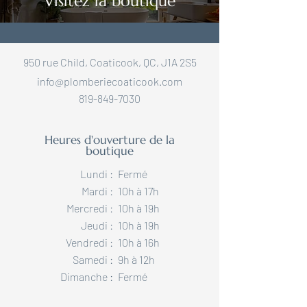
Visitez la boutique
950 rue Child, Coaticook, QC, J1A 2S5
info@plomberiecoaticook.com
819-849-7030
Heures d'ouverture de la
boutique
Lundi :
Fermé
Mardi :
10h à 17h
Mercredi :
10h à 19h
Jeudi :
10h à 19h
Vendredi :
10h à 16h
Samedi :
9h à 12h
Dimanche :​
Fermé​