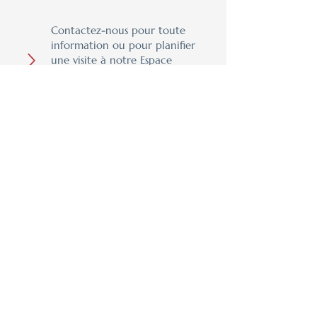
Contactez-nous pour toute
information ou pour planifier
une visite à notre Espace
Design avec un de nos
designers. Nous desservons
toute l’Estrie !
Design, qualité et expertise
– on s’occupe de tout !
Parlez-nous de votre expérience en laissant un
avis Google