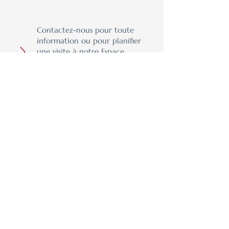
Contactez-nous pour toute
information ou pour planifier
une visite à notre Espace
Design avec un de nos
designers. Nous desservons
toute l’Estrie !
Design, qualité et expertise
– on s’occupe de tout !
Parlez-nous de votre expérience en laissant un
avis Google