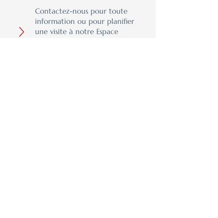
Contactez-nous pour toute
information ou pour planifier
une visite à notre Espace
Design avec un de nos
designers. Nous desservons
toute l’Estrie !
Design, qualité et expertise
– on s’occupe de tout !
Parlez-nous de votre expérience en laissant un
avis Google