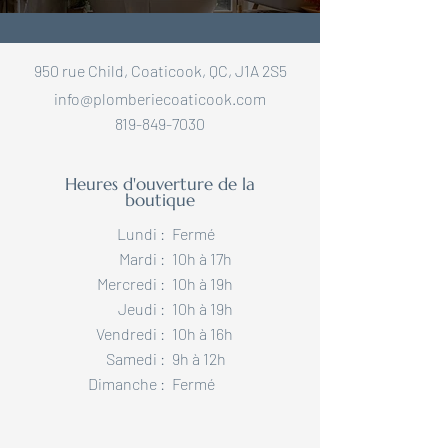
950 rue Child, Coaticook, QC, J1A 2S5
info@plomberiecoaticook.com
819-849-7030
Heures d'ouverture de la
boutique
Lundi :
Fermé
Mardi :
10h à 17h
Mercredi :
10h à 19h
Jeudi :
10h à 19h
Vendredi :
10h à 16h
Samedi :
9h à 12h
Dimanche :​
Fermé​